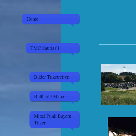
Home
TMC Saurias`l
Bilder Triketreffen
Bütthart / Marco
Mittel Punk Bayern
Triker