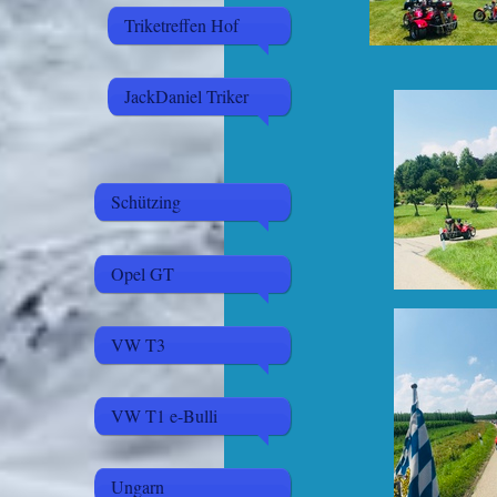
Triketreffen Hof
JackDaniel Triker
Schützing
Opel GT
VW T3
VW T1 e-Bulli
Ungarn