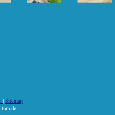
on
|
Sitemap
itom.de