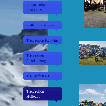
Indian Triker
Oldenburg
Gallier und Römer
Triketreffen Kelheim
Triketreffen
Schellenberg
Triketreffen GIT
Triketreffen
Holledau