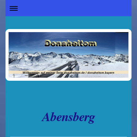
Willkommen auf meiner Seite donaheitom.de / donaheitom.bayern
Abensberg